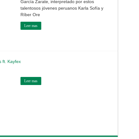
García Zarate, interpretado por estos
talentosos jóvenes peruanos Karla Sofía y
Ríber Ore
Leer mas
 ft. Kayfex
Leer mas