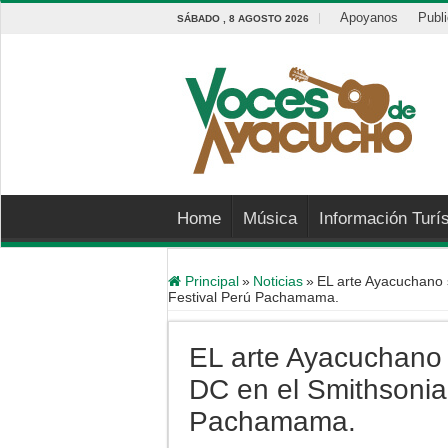
Apoyanos
Publ
SÁBADO , 8 AGOSTO 2026
Home
Música
Información Turís
Principal
»
Noticias
»
EL arte Ayacuchano 
Festival Perú Pachamama.
EL arte Ayacuchano
DC en el Smithsonian
Pachamama.