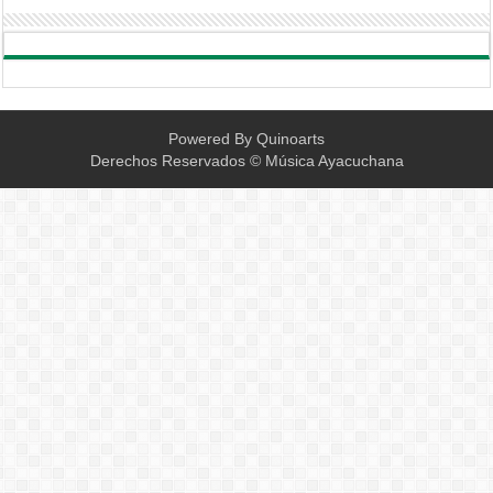
Powered By
Quinoarts
Derechos Reservados © Música Ayacuchana