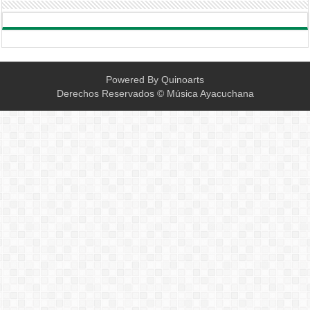
Powered By
Quinoarts
Derechos Reservados © Música Ayacuchana