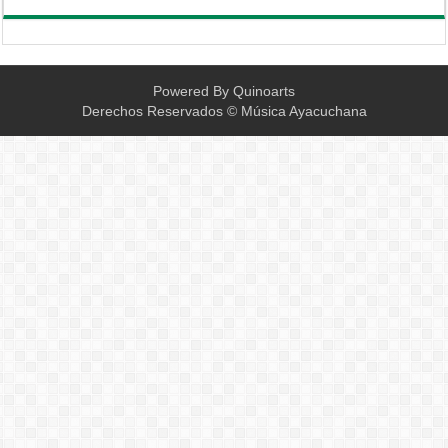
Powered By
Quinoarts
Derechos Reservados © Música Ayacuchana