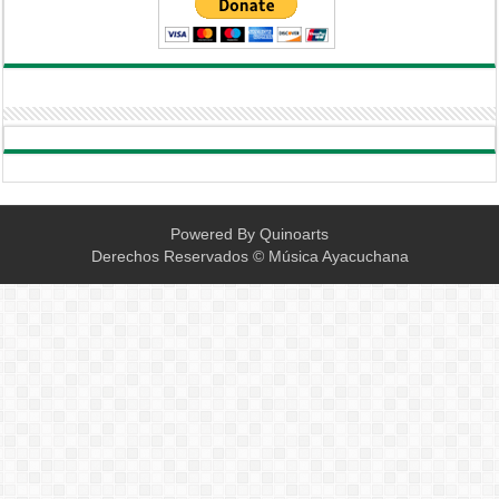
Powered By
Quinoarts
Derechos Reservados © Música Ayacuchana