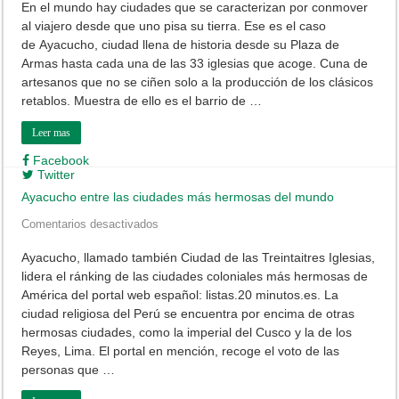
En el mundo hay ciudades que se caracterizan por conmover
lugar
al viajero desde que uno pisa su tierra. Ese es el caso
mágico
y
de Ayacucho, ciudad llena de historia desde su Plaza de
lleno
Armas hasta cada una de las 33 iglesias que acoge. Cuna de
de
historia
artesanos que no se ciñen solo a la producción de los clásicos
retablos. Muestra de ello es el barrio de …
Leer mas
Facebook
Twitter
Ayacucho entre las ciudades más hermosas del mundo
en
Comentarios desactivados
Ayacucho
entre
Ayacucho, llamado también Ciudad de las Treintaitres Iglesias,
las
lidera el ránking de las ciudades coloniales más hermosas de
ciudades
más
América del portal web español: listas.20 minutos.es. La
hermosas
ciudad religiosa del Perú se encuentra por encima de otras
del
mundo
hermosas ciudades, como la imperial del Cusco y la de los
Reyes, Lima. El portal en mención, recoge el voto de las
personas que …