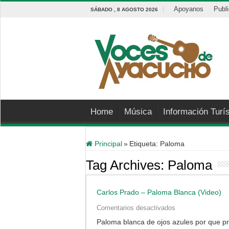
Apoyanos
Publ
SÁBADO , 8 AGOSTO 2026
Home
Música
Información Turís
Principal
»
Etiqueta:
Paloma
Tag Archives:
Paloma
Carlos Prado – Paloma Blanca (Video)
en
Comentarios desactivados
Carlos
Paloma blanca de ojos azules por que p
Prado