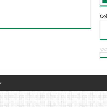
Col
a