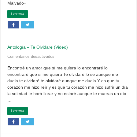
Malvado»
Corazón
Malvado
Leer mas
Antología – Te Olvidare (Video)
en
Comentarios desactivados
Antología
–
Encontré un amor que sí me quiera lo encontraré lo
Te
encontraré que si me quiera Te olvidaré lo se aunque me
Olvidare
(Video)
duela te olvidaré te olvidaré aunque me duela Y es que tu
corazón me hizo reír y es que tu corazón me hizo sufrir un día
la soledad te hará llorar y no estaré aunque te mueras un día
…
Leer mas