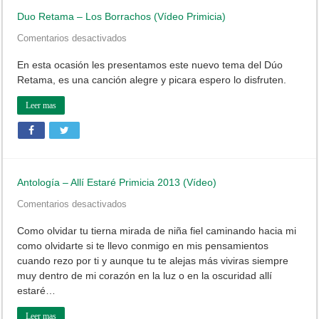
Duo Retama – Los Borrachos (Vídeo Primicia)
en
Comentarios desactivados
Duo
Retama
En esta ocasión les presentamos este nuevo tema del Dúo
–
Retama, es una canción alegre y picara espero lo disfruten.
Los
Borrachos
(Vídeo
Leer mas
Primicia)
Antología – Allí Estaré Primicia 2013 (Vídeo)
en
Comentarios desactivados
Antología
–
Como olvidar tu tierna mirada de niña fiel caminando hacia mi
Allí
como olvidarte si te llevo conmigo en mis pensamientos
Estaré
Primicia
cuando rezo por ti y aunque tu te alejas más viviras siempre
2013
muy dentro de mi corazón en la luz o en la oscuridad allí
(Vídeo)
estaré…
Leer mas