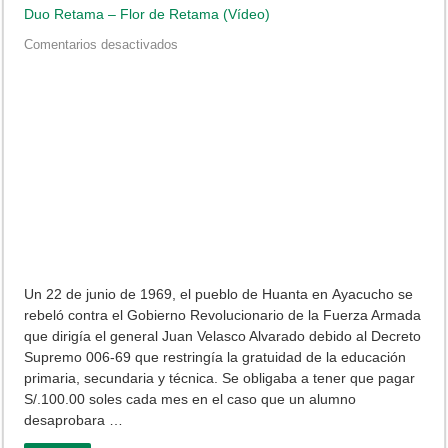
Duo Retama – Flor de Retama (Vídeo)
en
Comentarios desactivados
Duo
Retama
–
Flor
de
Retama
(Vídeo)
Un 22 de junio de 1969, el pueblo de Huanta en Ayacucho se
rebeló contra el Gobierno Revolucionario de la Fuerza Armada
que dirigía el general Juan Velasco Alvarado debido al Decreto
Supremo 006-69 que restringía la gratuidad de la educación
primaria, secundaria y técnica. Se obligaba a tener que pagar
S/.100.00 soles cada mes en el caso que un alumno
desaprobara …