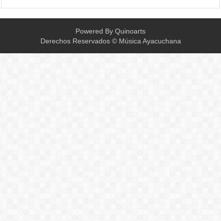
Powered By
Quinoarts
Derechos Reservados © Música Ayacuchana