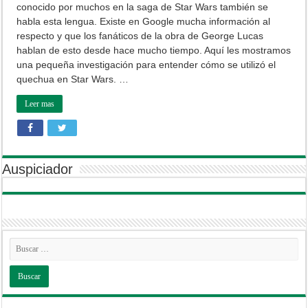
conocido por muchos en la saga de Star Wars también se
presente
en
habla esta lengua. Existe en Google mucha información al
la
respecto y que los fanáticos de la obra de George Lucas
Saga
de
hablan de esto desde hace mucho tiempo. Aquí les mostramos
Star
una pequeña investigación para entender cómo se utilizó el
Wars
quechua en Star Wars. …
Leer mas
Auspiciador