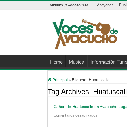
Apoyanos
Publ
VIERNES , 7 AGOSTO 2026
Home
Música
Información Turís
Principal
»
Etiqueta:
Huatuscalle
Tag Archives:
Huatuscal
Cañon de Huatuscalle en Ayacucho Lugar
en
Comentarios desactivados
Cañon
de