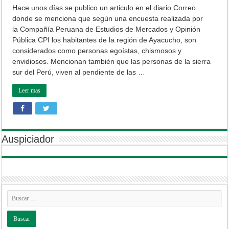
son
Hace unos días se publico un articulo en el diario Correo
considerados
donde se menciona que según una encuesta realizada por
egoistas,
chismosos
la Compañía Peruana de Estudios de Mercados y Opinión
y
Pública CPI los habitantes de la región de Ayacucho, son
envidiosos
según
considerados como personas egoístas, chismosos y
encuesta
envidiosos. Mencionan también que las personas de la sierra
CPI
sur del Perú, viven al pendiente de las …
Leer mas
Auspiciador