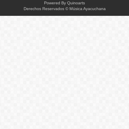
Powered By
Quinoarts
Derechos Reservados © Música Ayacuchana